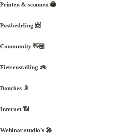
Printen & scannen 🖨️
Postbedeling 📨
Community 👋🏼
Fietsenstalling 🚲
Douches 🚿
Internet 📶
Webinar studio’s 🎤