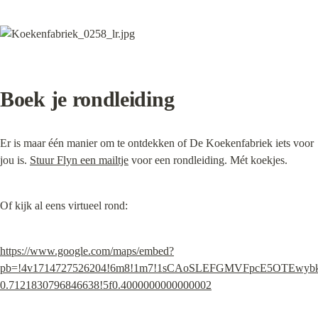
Boek je rondleiding
Er is maar één manier om te ontdekken of De Koekenfabriek iets voor 
jou is. 
Stuur Flyn een mailtje
 voor een rondleiding. Mét koekjes.
Of kijk al eens virtueel rond:
https://www.google.com/maps/embed?
pb=!4v1714727526204!6m8!1m7!1sCAoSLEFGMVFpcE5OTEwybkY
0.7121830796846638!5f0.4000000000000002