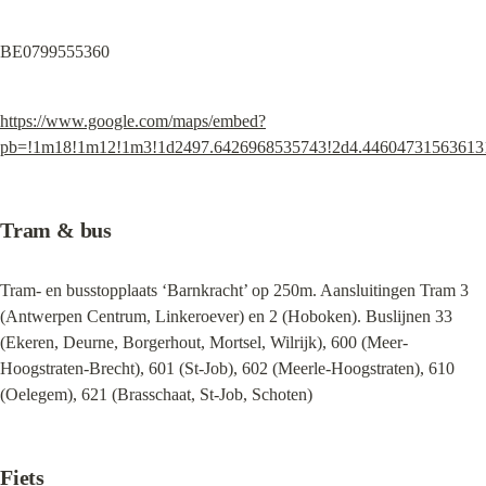
BE0799555360
https://www.google.com/maps/embed?
pb=!1m18!1m12!1m3!1d2497.6426968535743!2d4.446047315636131!
Tram & bus
Tram- en busstopplaats ‘Barnkracht’ op 250m. Aansluitingen Tram 3 
(Antwerpen Centrum, Linkeroever) en 2 (Hoboken). Buslijnen 33 
(Ekeren, Deurne, Borgerhout, Mortsel, Wilrijk), 600 (Meer-
Hoogstraten-Brecht), 601 (St-Job), 602 (Meerle-Hoogstraten), 610 
(Oelegem), 621 (Brasschaat, St-Job, Schoten)
Fiets